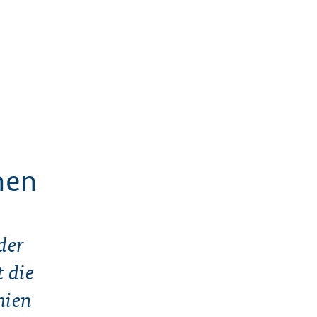
nen
der
 die
mien