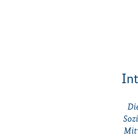
In
Di
Soz
Mit