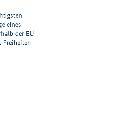
htigsten
ge eines
rhalb der EU
e Freiheiten