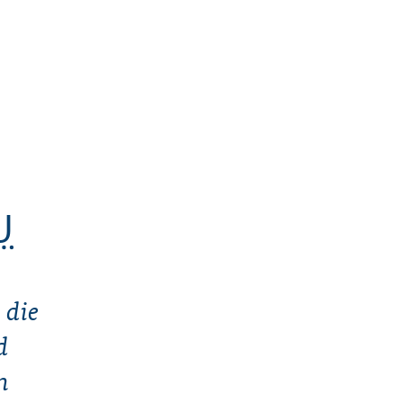
U
 die
d
n