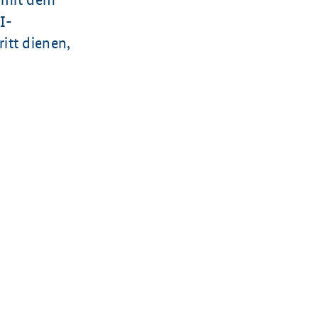
I-
itt dienen,