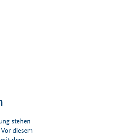
m
tung stehen
 Vor diesem
t mit dem