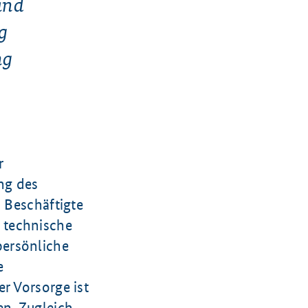
und
g
ng
r
ng des
d Beschäftigte
 technische
persönliche
e
r Vorsorge ist
n. Zugleich